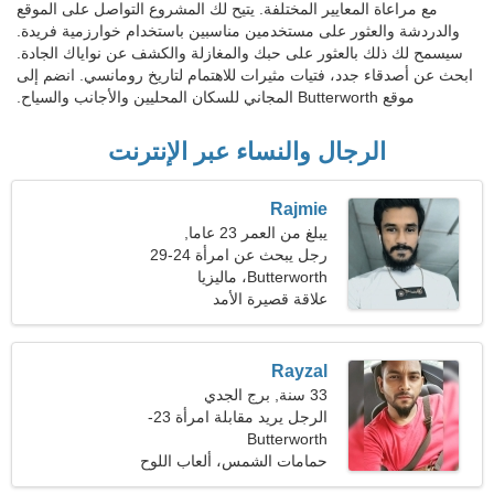
مع مراعاة المعايير المختلفة. يتيح لك المشروع التواصل على الموقع
والدردشة والعثور على مستخدمين مناسبين باستخدام خوارزمية فريدة.
سيسمح لك ذلك بالعثور على حبك والمغازلة والكشف عن نواياك الجادة.
ابحث عن أصدقاء جدد، فتيات مثيرات للاهتمام لتاريخ رومانسي. انضم إلى
موقع Butterworth المجاني للسكان المحليين والأجانب والسياح.
الرجال والنساء عبر الإنترنت
Rajmie
يبلغ من العمر 23 عاما,
القوس
رجل يبحث عن امرأة 24-29
Butterworth، ماليزيا
علاقة قصيرة الأمد
Rayzal
33 سنة, برج الجدي
الرجل يريد مقابلة امرأة 23-
Butterworth
29
حمامات الشمس، ألعاب اللوح