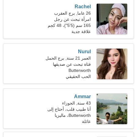
Rachel
26 عاما, برج العقرب
امرأة تبحث عن رجل
165 سم (5'5")، 48 كجم
(105 رطل)
علاقة جدية
Nurul
العمر 21 سنة, برج الحمل
فتاة تبحث عن صديقها
Butterworth
الحب الحقيقي
Ammar
43 سنة, الجوزاء
أنا طبيب قلب، أحتاج إلى
امرأة ماهرة
Butterworth، ماليزيا
عائلة