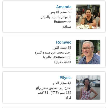
Amanda
60 سنه, القوس
أنا مهتم بالباليه والغيتار
Butterworth
صداقة
Romyeo
56 سنة, الثور
رجل يبحث عن سيدة كبيرة
46-52
Butterworth، ماليزيا
علاقة حقيقية
Ellysia
41 سنة, الدلو
أحتاج إلى صديق سفر رائع
169 سم (5'7")، 61 كجم
(134 رطلا)
قران