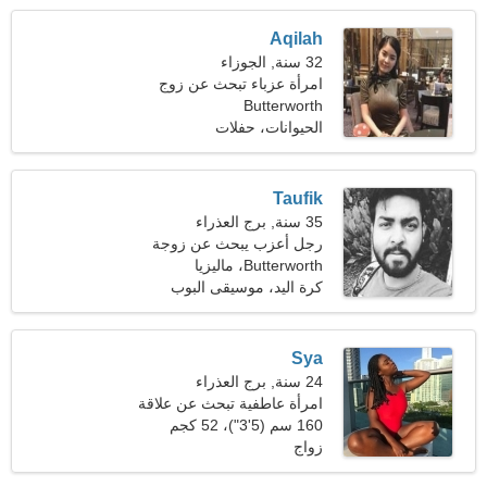
Aqilah
32 سنة, الجوزاء
امرأة عزباء تبحث عن زوج
Butterworth
37-40
الحيوانات، حفلات
Taufik
35 سنة, برج العذراء
رجل أعزب يبحث عن زوجة
24-30
Butterworth، ماليزيا
كرة اليد، موسيقى البوب
Sya
24 سنة, برج العذراء
امرأة عاطفية تبحث عن علاقة
حب
160 سم (5'3")، 52 كجم
(114 رطلا)
زواج