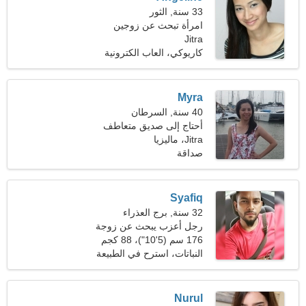
33 سنة, الثور
امرأة تبحث عن زوجين
Jitra
كاريوكي، العاب الكترونية
Myra
40 سنة, السرطان
أحتاج إلى صديق متعاطف
Jitra، ماليزيا
للنزهة معًا
صداقة
Syafiq
32 سنة, برج العذراء
رجل أعزب يبحث عن زوجة
176 سم (5'10")، 88 كجم
(194 رطلا)
النباتات، استرح في الطبيعة
Nurul