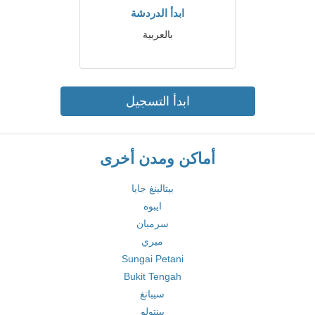
ابدأ الدردشة
بالعربية
ابدأ التسجيل
أماكن ومدن أخرى
بيتالينغ جايا
ايبوه
سرمبان
ميري
Sungai Petani
Bukit Tengah
سيبانغ
بينتولو