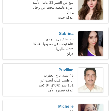
يبلغ من العمر 23 عاما, الأسد
امرأة غامضة تبحث عن رجل
Jitra
علاقة جدية
Sabrina
25 سنة, برج الجدي
فتاة تبحث عن صديقها 31-37
Jitra، ماليزيا
قران
Puvillan
43 سنة, برج العقرب
أنا طبيب قلب أبحث عن
امرأة مرحة
181 سم (6'0")، 84 كجم
(185 رطلا)
علاقة قصيرة الأمد
Michelle