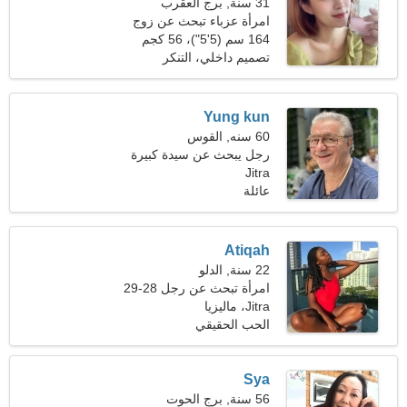
31 سنة, برج العقرب
امرأة عزباء تبحث عن زوج
36-40
164 سم (5'5")، 56 كجم
(123 رطلا)
تصميم داخلي، التنكر
Yung kun
60 سنه, القوس
رجل يبحث عن سيدة كبيرة
Jitra
52-55
عائلة
Atiqah
22 سنة, الدلو
امرأة تبحث عن رجل 28-29
Jitra، ماليزيا
الحب الحقيقي
Sya
56 سنة, برج الحوت