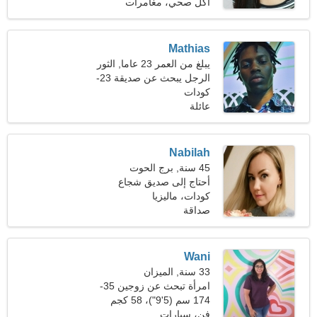
(134 رطلا)
أكل صحي، مغامرات
Mathias
يبلغ من العمر 23 عاما, الثور
الرجل يبحث عن صديقة 23-
31
كودات
عائلة
Nabilah
45 سنة, برج الحوت
أحتاج إلى صديق شجاع
لأرقص معًا
كودات، ماليزيا
صداقة
Wani
33 سنة, الميزان
امرأة تبحث عن زوجين 35-
42
174 سم (5'9")، 58 كجم
(127 رطلا)
فن، سيارات