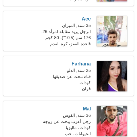
Ace
35 سنة, الميزان
الرجل يريد مقابلة امرأة 26-
32
176 سم (5'10")، 80 كجم
(176 رطلا)
قاعدة القفز، كرة القدم
Farhana
25 سنة, الدلو
فتاة تبحث عن صديقها
كودات
قران
Mal
36 سنة, القوس
رجل أعزب يبحث عن زوجة
24-33
كودات، ماليزيا
الحيوانات، حب