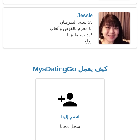
Jessie
59 سنة, السرطان
أنا مغرم بالغوص وألعاب
الفيديو
كودات، ماليزيا
زواج
كيف يعمل MysDatingGo
انضم إلينا
سجل مجانا