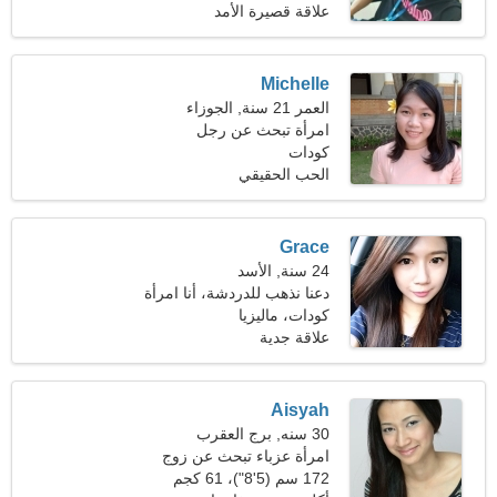
علاقة قصيرة الأمد
Michelle
العمر 21 سنة, الجوزاء
امرأة تبحث عن رجل
كودات
الحب الحقيقي
Grace
24 سنة, الأسد
دعنا نذهب للدردشة، أنا امرأة
رشيقة
كودات، ماليزيا
علاقة جدية
Aisyah
30 سنه, برج العقرب
امرأة عزباء تبحث عن زوج
172 سم (5'8")، 61 كجم