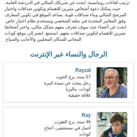
ترتيب لقاءات رومانسية. ابحث عن شريكك المثالي في الدردشة العامة،
حيث يمكنك دعوة أشخاص مثيرين للاهتمام وتكوين صداقات واختيار
المرشح المثالي وبناء صداقات قوية. يساعد الموقع في تكوين المعارف
وفق المعايير المحددة في ملفه الشخصي ويستخدم نظام اختيار خاص.
ابحث عن أعضاء جدد سوف تتعرف معهم بشكل مثالي، واختر أشخاصًا
مثيرين للاهتمام لتكوين صداقات معهم. استمتع. انضم إلى موقع كودات
المجاني للسكان المحليين والأجانب والسياح.
الرجال والنساء عبر الإنترنت
Rayzal
57 سنة, برج الحوت
رجل يبحث عن سيدة كبيرة
كودات، ماليزيا
علاقة حقيقية
Ray
46 سنة, برج العقرب
أعمل في مستشفى، أحتاج
كودات
إلى امرأة مثالية